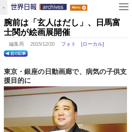
togg
＜
navi
腕前は「玄人はだし」、日馬富
士関が絵画展開催
編集局 2015/12/20
フォト
[ローカル]
東京・銀座の日動画廊で、病気の子供支
援目的に