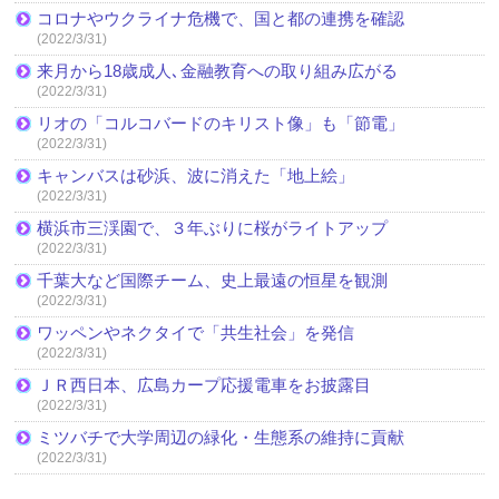
コロナやウクライナ危機で、国と都の連携を確認
(2022/3/31)
来月から18歳成人､金融教育への取り組み広がる
(2022/3/31)
リオの「コルコバードのキリスト像」も「節電」
(2022/3/31)
キャンバスは砂浜、波に消えた「地上絵」
(2022/3/31)
横浜市三渓園で、３年ぶりに桜がライトアップ
(2022/3/31)
千葉大など国際チーム、史上最遠の恒星を観測
(2022/3/31)
ワッペンやネクタイで「共生社会」を発信
(2022/3/31)
ＪＲ西日本、広島カープ応援電車をお披露目
(2022/3/31)
ミツバチで大学周辺の緑化・生態系の維持に貢献
(2022/3/31)