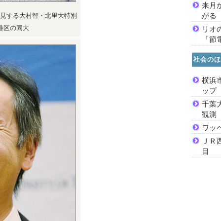
来月
がる
見する大村智・北里大特別
港区の同大
リオ
「節
社会のほ
横浜
ッ
千葉
観測
ワッ
ＪＲ
目