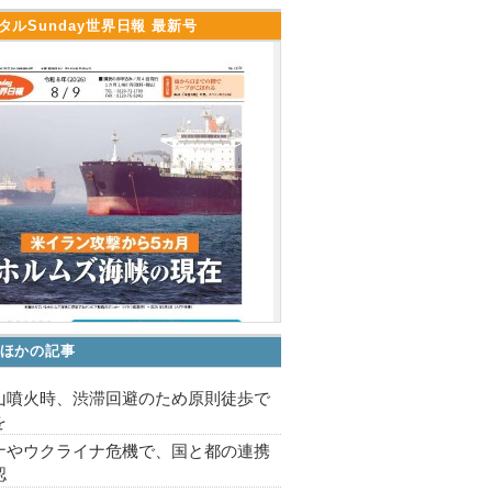
タルSunday世界日報 最新号
ほかの記事
山噴火時、渋滞回避のため原則徒歩で
を
ナやウクライナ危機で、国と都の連携
認