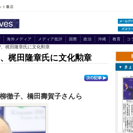
ット書店
プ
海外メディア
メディア批評
国際
政治
沖縄
教育
コ
智、梶田隆章氏に文化勲章
、梶田隆章氏に文化勲章
▼ き
柳徹子、橋田壽賀子さんら