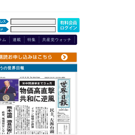
ラム
連載
特集
共産党ウォッチ
ょうの世界日報