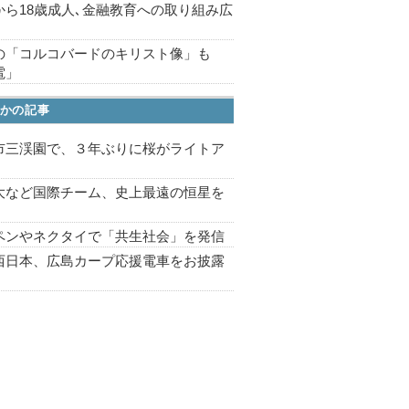
から18歳成人､金融教育への取り組み広
の「コルコバードのキリスト像」も
電」
かの記事
市三渓園で、３年ぶりに桜がライトア
プ
大など国際チーム、史上最遠の恒星を
ペンやネクタイで「共生社会」を発信
西日本、広島カープ応援電車をお披露