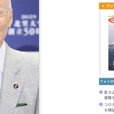
▼ デジ
フォトの
富士
避難
コロ
を確