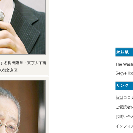
姉妹紙
する梶田隆章・東京大宇宙
The Wash
京都文京区
Segye Ilb
リンク
新型コロ
ご愛読者
お問い合
インフォ