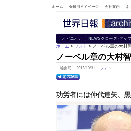
ホーム
会員用ＭＹページ
会社案内
ネ
オピニオン
NEWSクローズ･アッ
ホーム
>
フォト
> ノーベル章の大村
ノーベル章の大村智
編集局 2015/10/31
フォト
功労者には仲代達矢、黒