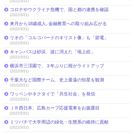
(2022/3/31)
コロナやウクライナ危機で、国と都の連携を確認
(2022/3/31)
来月から18歳成人､金融教育への取り組み広がる
(2022/3/31)
リオの「コルコバードのキリスト像」も「節電」
(2022/3/31)
キャンバスは砂浜、波に消えた「地上絵」
(2022/3/31)
横浜市三渓園で、３年ぶりに桜がライトアップ
(2022/3/31)
千葉大など国際チーム、史上最遠の恒星を観測
(2022/3/31)
ワッペンやネクタイで「共生社会」を発信
(2022/3/31)
ＪＲ西日本、広島カープ応援電車をお披露目
(2022/3/31)
ミツバチで大学周辺の緑化・生態系の維持に貢献
(2022/3/31)