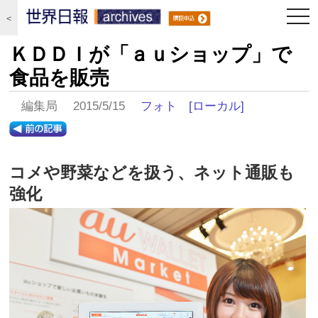
togg
＜
navi
ＫＤＤＩが「ａｕショップ」で
食品を販売
編集局 2015/5/15
フォト
[ローカル]
コメや野菜などを扱う、ネット通販も
強化