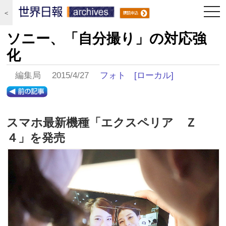
togg
＜
navi
ソニー、「自分撮り」の対応強
化
編集局 2015/4/27
フォト
[ローカル]
スマホ最新機種「エクスペリア Ｚ
４」を発売