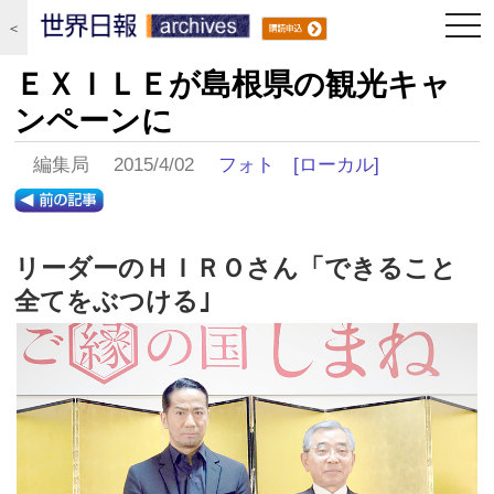
togg
＜
navi
ＥＸＩＬＥが島根県の観光キャ
ンペーンに
編集局 2015/4/02
フォト
[ローカル]
リーダーのＨＩＲＯさん「できること
全てをぶつける｣