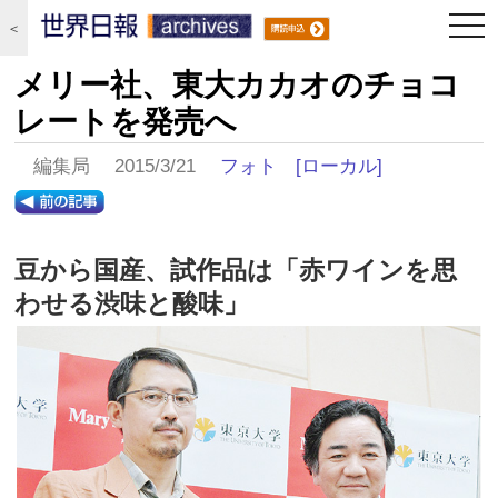
togg
＜
navi
メリー社、東大カカオのチョコ
レートを発売へ
編集局 2015/3/21
フォト
[ローカル]
豆から国産、試作品は「赤ワインを思
わせる渋味と酸味」