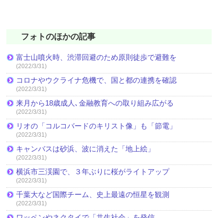
フォトのほかの記事
富士山噴火時、渋滞回避のため原則徒歩で避難を
(2022/3/31)
コロナやウクライナ危機で、国と都の連携を確認
(2022/3/31)
来月から18歳成人､金融教育への取り組み広がる
(2022/3/31)
リオの「コルコバードのキリスト像」も「節電」
(2022/3/31)
キャンバスは砂浜、波に消えた「地上絵」
(2022/3/31)
横浜市三渓園で、３年ぶりに桜がライトアップ
(2022/3/31)
千葉大など国際チーム、史上最遠の恒星を観測
(2022/3/31)
ワッペンやネクタイで「共生社会」を発信