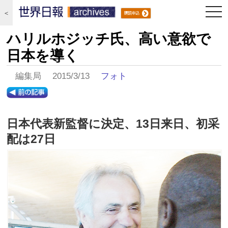
togg
＜
navi
ハリルホジッチ氏、高い意欲で
日本を導く
編集局 2015/3/13
フォト
日本代表新監督に決定、13日来日、初采
配は27日