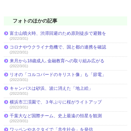
フォトのほかの記事
富士山噴火時、渋滞回避のため原則徒歩で避難を
(2022/3/31)
コロナやウクライナ危機で、国と都の連携を確認
(2022/3/31)
来月から18歳成人､金融教育への取り組み広がる
(2022/3/31)
リオの「コルコバードのキリスト像」も「節電」
(2022/3/31)
キャンバスは砂浜、波に消えた「地上絵」
(2022/3/31)
横浜市三渓園で、３年ぶりに桜がライトアップ
(2022/3/31)
千葉大など国際チーム、史上最遠の恒星を観測
(2022/3/31)
ワッペンやネクタイで「共生社会」を発信