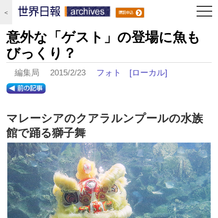
togg
＜
navi
意外な「ゲスト」の登場に魚も
びっくり？
編集局 2015/2/23
フォト
[ローカル]
マレーシアのクアラルンプールの水族
館で踊る獅子舞