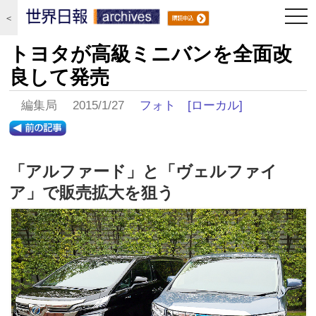
togg
＜
navi
トヨタが高級ミニバンを全面改
良して発売
編集局 2015/1/27
フォト
[ローカル]
「アルファード」と「ヴェルファイ
ア」で販売拡大を狙う