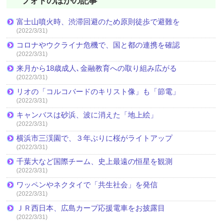
フォトのほかの記事
富士山噴火時、渋滞回避のため原則徒歩で避難を
(2022/3/31)
コロナやウクライナ危機で、国と都の連携を確認
(2022/3/31)
来月から18歳成人､金融教育への取り組み広がる
(2022/3/31)
リオの「コルコバードのキリスト像」も「節電」
(2022/3/31)
キャンバスは砂浜、波に消えた「地上絵」
(2022/3/31)
横浜市三渓園で、３年ぶりに桜がライトアップ
(2022/3/31)
千葉大など国際チーム、史上最遠の恒星を観測
(2022/3/31)
ワッペンやネクタイで「共生社会」を発信
(2022/3/31)
ＪＲ西日本、広島カープ応援電車をお披露目
(2022/3/31)