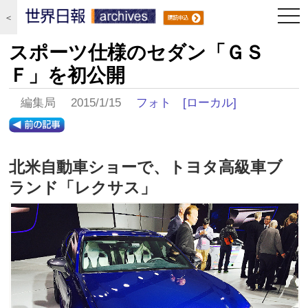
togg
＜
navi
スポーツ仕様のセダン「ＧＳ
Ｆ」を初公開
編集局 2015/1/15
フォト
[ローカル]
北米自動車ショーで、トヨタ高級車ブ
ランド「レクサス」