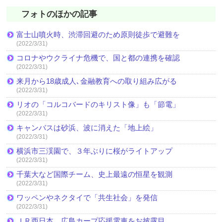
フォトのほかの記事
富士山噴火時、渋滞回避のため原則徒歩で避難を
(2022/3/31)
コロナやウクライナ危機で、国と都の連携を確認
(2022/3/31)
来月から18歳成人､金融教育への取り組み広がる
(2022/3/31)
リオの「コルコバードのキリスト像」も「節電」
(2022/3/31)
キャンバスは砂浜、波に消えた「地上絵」
(2022/3/31)
横浜市三渓園で、３年ぶりに桜がライトアップ
(2022/3/31)
千葉大など国際チーム、史上最遠の恒星を観測
(2022/3/31)
ワッペンやネクタイで「共生社会」を発信
(2022/3/31)
ＪＲ西日本、広島カープ応援電車をお披露目