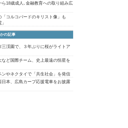
から18歳成人､金融教育への取り組み広
の「コルコバードのキリスト像」も
電」
かの記事
市三渓園で、３年ぶりに桜がライトア
プ
大など国際チーム、史上最遠の恒星を
ペンやネクタイで「共生社会」を発信
西日本、広島カープ応援電車をお披露