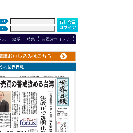
ラム
連載
特集
共産党ウォッチ
ょうの世界日報