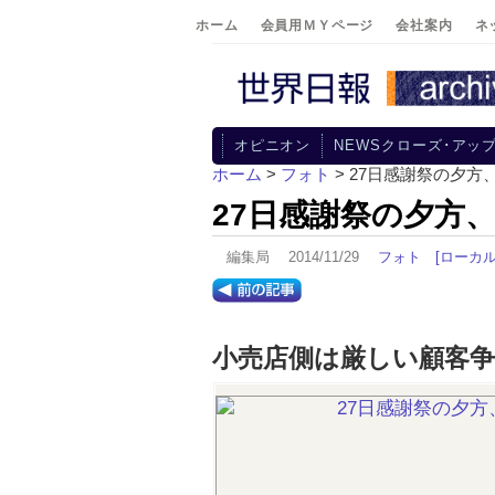
ホーム
会員用ＭＹページ
会社案内
ネ
オピニオン
NEWSクローズ･アッ
ホーム
>
フォト
> 27日感謝祭の夕
27日感謝祭の夕方
編集局 2014/11/29
フォト
[ローカル
小売店側は厳しい顧客