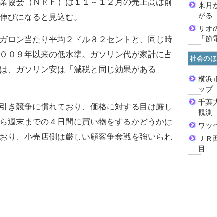
業協会（ＮＲＦ）は１１～１２月の売上高は前
来月
がる
伸びになると見込む。
リオ
「節
ガロン当たり平均２ドル８２セントと、同じ時
００９年以来の低水準。ガソリン代が家計に占
社会のほ
は、ガソリン安は「減税と同じ効果がある」
横浜
ッ
千葉
引き競争に慣れており、価格に対する目は厳し
観測
ら週末までの４日間に買い物をするかどうかは
ワッ
おり、小売店側は厳しい顧客争奪戦を強いられ
ＪＲ
目