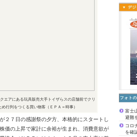
▼ デジ
フォトの
クエアにある玩具販売大手トイザらスの店舗前でクリ
ため行列をつくる買い物客（ＥＰＡ＝時事）
富士
避難
が２７日の感謝祭の夕方、本格的にスタートし
コロ
株価の上昇で家計に余裕が生まれ、消費意欲が
を確