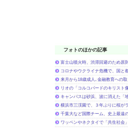
フォトのほかの記事
富士山噴火時、渋滞回避のため原
コロナやウクライナ危機で、国と
来月から18歳成人､金融教育への
リオの「コルコバードのキリスト
キャンバスは砂浜、波に消えた「
横浜市三渓園で、３年ぶりに桜が
千葉大など国際チーム、史上最遠
ワッペンやネクタイで「共生社会