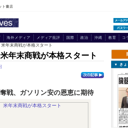
ット書店
プ
海外メディア
メディア批評
国際
政治
沖縄
教育
コ
方、米年末商戦が本格スタート
、米年末商戦が本格スタート
▼ き
]
争奪戦、ガソリン安の恩恵に期待