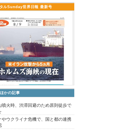
タルSunday世界日報 最新号
ほかの記事
山噴火時、渋滞回避のため原則徒歩で
を
ナやウクライナ危機で、国と都の連携
認