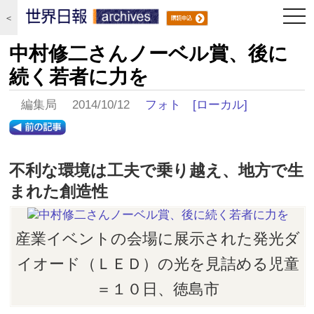
togg
＜
navi
中村修二さんノーベル賞、後に
続く若者に力を
編集局 2014/10/12
フォト
[ローカル]
不利な環境は工夫で乗り越え、地方で生
まれた創造性
産業イベントの会場に展示された発光ダ
イオード（ＬＥＤ）の光を見詰める児童
＝１０日、徳島市