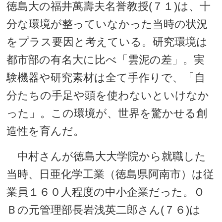
徳島大の福井萬壽夫名誉教授(７１)は、十
分な環境が整っていなかった当時の状況
をプラス要因と考えている。研究環境は
都市部の有名大に比べ「雲泥の差」。実
験機器や研究素材は全て手作りで、「自
分たちの手足や頭を使わないといけなか
った」。この環境が、世界を驚かせる創
造性を育んだ。
中村さんが徳島大大学院から就職した
当時、日亜化学工業（徳島県阿南市）は従
業員１６０人程度の中小企業だった。Ｏ
Ｂの元管理部長岩浅英二郎さん(７６)は