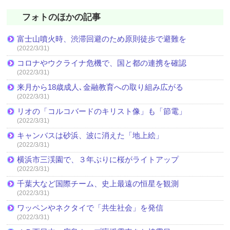
フォトのほかの記事
富士山噴火時、渋滞回避のため原則徒歩で避難を
(2022/3/31)
コロナやウクライナ危機で、国と都の連携を確認
(2022/3/31)
来月から18歳成人､金融教育への取り組み広がる
(2022/3/31)
リオの「コルコバードのキリスト像」も「節電」
(2022/3/31)
キャンバスは砂浜、波に消えた「地上絵」
(2022/3/31)
横浜市三渓園で、３年ぶりに桜がライトアップ
(2022/3/31)
千葉大など国際チーム、史上最遠の恒星を観測
(2022/3/31)
ワッペンやネクタイで「共生社会」を発信
(2022/3/31)