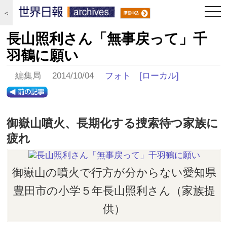
togg
＜
navi
長山照利さん「無事戻って」千
羽鶴に願い
編集局 2014/10/04
フォト
[ローカル]
御嶽山噴火、長期化する捜索待つ家族に
疲れ
御嶽山の噴火で行方が分からない愛知県
豊田市の小学５年長山照利さん（家族提
供）