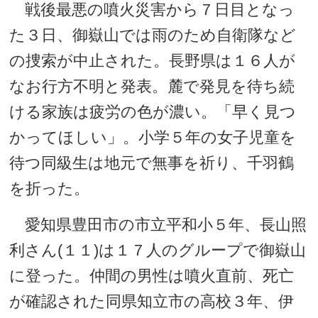
戦後最悪の噴火災害から７日目となっ
た３日、御嶽山では雨のため自衛隊など
の捜索が中止された。長野県は１６人が
なお行方不明と発表。麓で発見を待ち続
ける家族は疲労の色が濃い。「早く見つ
かってほしい」。小学５年の女子児童を
待つ同級生は地元で無事を祈り、千羽鶴
を折った。
愛知県豊田市の市立平和小５年、長山照
利さん(１１)は１７人のグループで御嶽山
に登った。仲間の男性は噴火直前、死亡
が確認された同県知立市の高校３年、伊