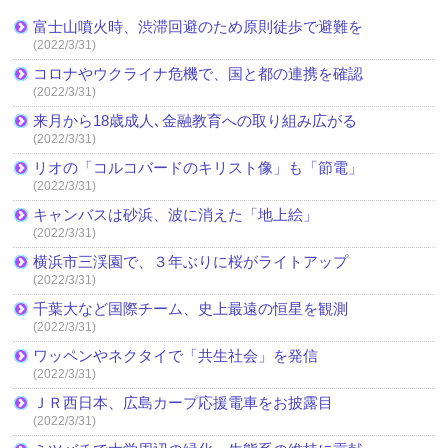
富士山噴火時、渋滞回避のため原則徒歩で避難を
(2022/3/31)
コロナやウクライナ危機で、国と都の連携を確認
(2022/3/31)
来月から18歳成人､金融教育への取り組み広がる
(2022/3/31)
リオの「コルコバードのキリスト像」も「節電」
(2022/3/31)
キャンバスは砂浜、波に消えた「地上絵」
(2022/3/31)
横浜市三渓園で、３年ぶりに桜がライトアップ
(2022/3/31)
千葉大など国際チーム、史上最遠の恒星を観測
(2022/3/31)
ワッペンやネクタイで「共生社会」を発信
(2022/3/31)
ＪＲ西日本、広島カープ応援電車をお披露目
(2022/3/31)