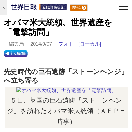
togg
＜
navi
オバマ米大統領、世界遺産を
「電撃訪問」
編集局 2014/9/07
フォト
[ローカル]
先史時代の巨石遺跡「ストーンヘンジ」
へ立ち寄る
５日、英国の巨石遺跡「ストーンヘン
ジ」を訪れたオバマ米大統領（ＡＦＰ＝
時事）