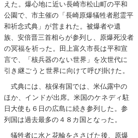
えた。爆心地に近い長崎市松山町の平和
公園で、市主催の「長崎原爆犠牲者慰霊平
和祈念式典」が営まれた。被爆者や遺
族、安倍晋三首相らが参列し、原爆死没者
の冥福を祈った。田上富久市長は平和宣
言で、「核兵器のない世界」を次世代に
引き継ごうと世界に向けて呼び掛けた。
式典には、核保有国では、米仏露中の
ほか、インドが出席。米国のケネディ駐
日大使も６日の広島に続き参列した。参
列国は過去最多の４８カ国となった。
犠牲者に水と花輪をささげた後、原爆