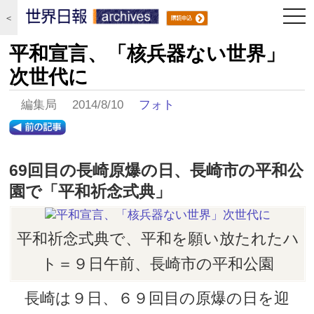
togg
＜
navi
平和宣言、「核兵器ない世界」
次世代に
編集局 2014/8/10
フォト
69回目の長崎原爆の日、長崎市の平和公
園で「平和祈念式典」
平和祈念式典で、平和を願い放たれたハ
ト＝９日午前、長崎市の平和公園
長崎は９日、６９回目の原爆の日を迎