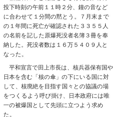
投下時刻の午前１１時２分、鐘の音など
に合わせて１分間の黙とう。７月末まで
の１年間に死亡が確認された３３５５人
の名前を記した原爆死没者名簿３冊を奉
納した。死没者数は１６万５４０９人と
なった。
平和宣言で田上市長は、核兵器保有国や
日本を含む「核の傘」の下にいる国に対
して、核廃絶を目指す国々との協議の場
をつくるよう呼び掛け、日本政府には唯
一の被爆国として先頭に立つよう求め
た。