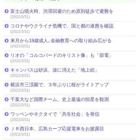
富士山噴火時、渋滞回避のため原則徒歩で避難を
(2022/3/31)
コロナやウクライナ危機で、国と都の連携を確認
(2022/3/31)
来月から18歳成人､金融教育への取り組み広がる
(2022/3/31)
リオの「コルコバードのキリスト像」も「節電」
(2022/3/31)
キャンバスは砂浜、波に消えた「地上絵」
(2022/3/31)
横浜市三渓園で、３年ぶりに桜がライトアップ
(2022/3/31)
千葉大など国際チーム、史上最遠の恒星を観測
(2022/3/31)
ワッペンやネクタイで「共生社会」を発信
(2022/3/31)
ＪＲ西日本、広島カープ応援電車をお披露目
(2022/3/31)