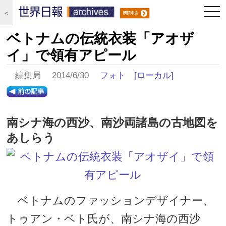
togg
＜
navi
ベトナムの伝統衣装「アオザ
イ」で領有アピール
編集局 2014/6/30
フォト
[ローカル]
南シナ海の西沙、南沙両諸島の古地図を
あしらう
ベトナムのファッションデザイナー、
トゥアン・ベト氏が、南シナ海の西沙