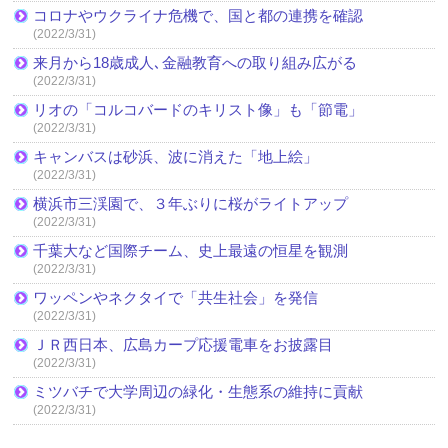
コロナやウクライナ危機で、国と都の連携を確認
(2022/3/31)
来月から18歳成人､金融教育への取り組み広がる
(2022/3/31)
リオの「コルコバードのキリスト像」も「節電」
(2022/3/31)
キャンバスは砂浜、波に消えた「地上絵」
(2022/3/31)
横浜市三渓園で、３年ぶりに桜がライトアップ
(2022/3/31)
千葉大など国際チーム、史上最遠の恒星を観測
(2022/3/31)
ワッペンやネクタイで「共生社会」を発信
(2022/3/31)
ＪＲ西日本、広島カープ応援電車をお披露目
(2022/3/31)
ミツバチで大学周辺の緑化・生態系の維持に貢献
(2022/3/31)