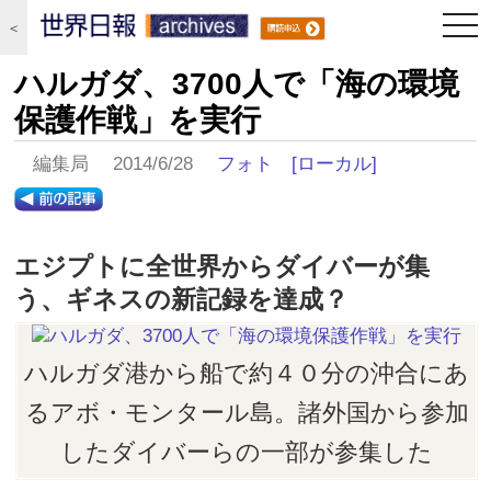
togg
＜
navi
ハルガダ、3700人で「海の環境
保護作戦」を実行
編集局 2014/6/28
フォト
[ローカル]
エジプトに全世界からダイバーが集
う、ギネスの新記録を達成？
ハルガダ港から船で約４０分の沖合にあ
るアボ・モンタール島。諸外国から参加
したダイバーらの一部が参集した