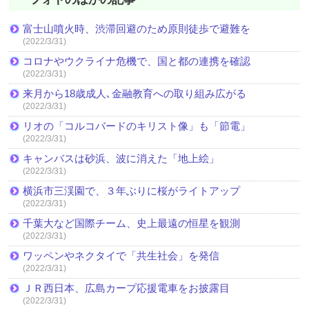
富士山噴火時、渋滞回避のため原則徒歩で避難を
(2022/3/31)
コロナやウクライナ危機で、国と都の連携を確認
(2022/3/31)
来月から18歳成人､金融教育への取り組み広がる
(2022/3/31)
リオの「コルコバードのキリスト像」も「節電」
(2022/3/31)
キャンバスは砂浜、波に消えた「地上絵」
(2022/3/31)
横浜市三渓園で、３年ぶりに桜がライトアップ
(2022/3/31)
千葉大など国際チーム、史上最遠の恒星を観測
(2022/3/31)
ワッペンやネクタイで「共生社会」を発信
(2022/3/31)
ＪＲ西日本、広島カープ応援電車をお披露目
(2022/3/31)