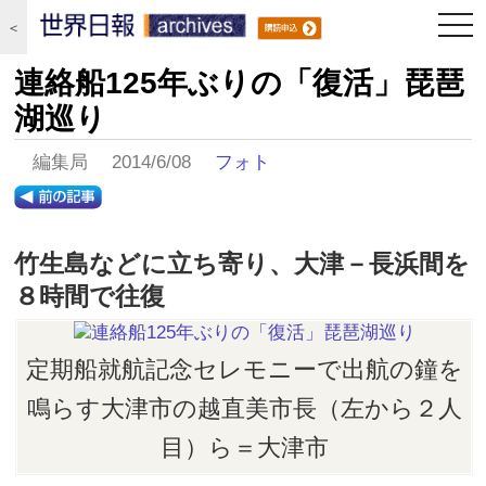
togg
＜
navi
連絡船125年ぶりの「復活」琵琶
湖巡り
編集局 2014/6/08
フォト
竹生島などに立ち寄り、大津－長浜間を
８時間で往復
定期船就航記念セレモニーで出航の鐘を
鳴らす大津市の越直美市長（左から２人
目）ら＝大津市