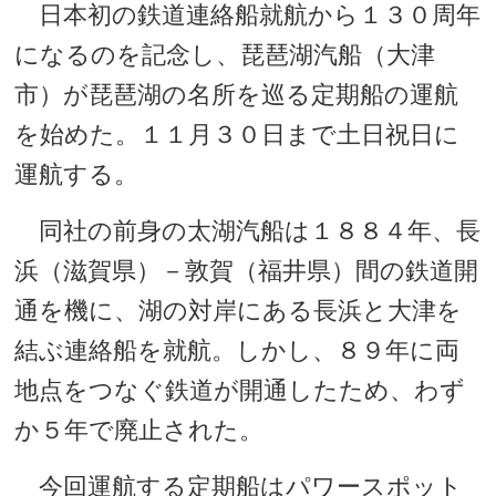
日本初の鉄道連絡船就航から１３０周年
になるのを記念し、琵琶湖汽船（大津
市）が琵琶湖の名所を巡る定期船の運航
を始めた。１１月３０日まで土日祝日に
運航する。
同社の前身の太湖汽船は１８８４年、長
浜（滋賀県）－敦賀（福井県）間の鉄道開
通を機に、湖の対岸にある長浜と大津を
結ぶ連絡船を就航。しかし、８９年に両
地点をつなぐ鉄道が開通したため、わず
か５年で廃止された。
今回運航する定期船はパワースポット