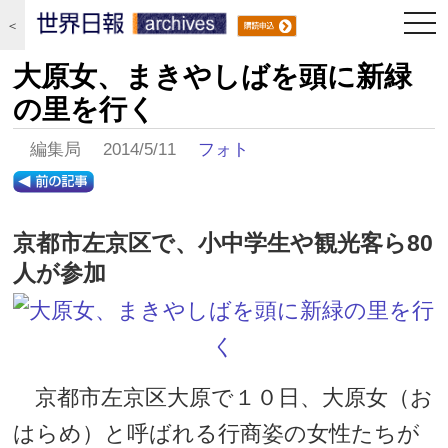
togg
＜
navi
大原女、まきやしばを頭に新緑
の里を行く
編集局 2014/5/11
フォト
京都市左京区で、小中学生や観光客ら80
人が参加
京都市左京区大原で１０日、大原女（お
はらめ）と呼ばれる行商姿の女性たちが