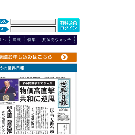
ラム
連載
特集
共産党ウォッチ
ょうの世界日報