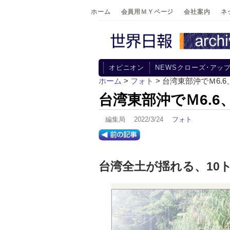
ホーム
会員用ＭＹページ
会社案内
ネ
オピニオン
NEWSクローズ･アッ
ホーム
>
フォト
> 台湾東部沖でＭ6.
台湾東部沖でＭ6.
編集局 2022/3/24
フォト
台湾全土が揺れる、10