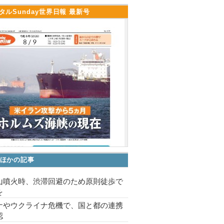
タルSunday世界日報 最新号
ほかの記事
山噴火時、渋滞回避のため原則徒歩で
を
ナやウクライナ危機で、国と都の連携
認