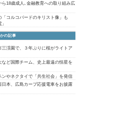
から18歳成人､金融教育への取り組み広
の「コルコバードのキリスト像」も
電」
かの記事
市三渓園で、３年ぶりに桜がライトア
プ
大など国際チーム、史上最遠の恒星を
ペンやネクタイで「共生社会」を発信
西日本、広島カープ応援電車をお披露