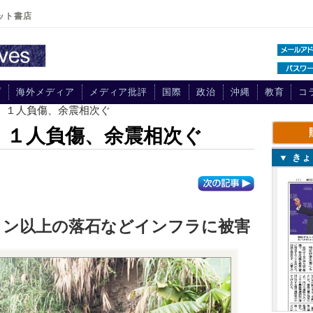
ット書店
プ
海外メディア
メディア批評
国際
政治
沖縄
教育
コ
6、１人負傷、余震相次ぐ
6、１人負傷、余震相次ぐ
▼ き
トン以上の落石などインフラに被害