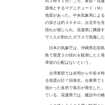
同２時４１分）ごろ、東部・花蓮
源地とするマグニチュード（Ｍ）
地震があった。中央気象局による
の深さは約３０キロ。台北市を含
揺れが感じられ、花蓮県に隣接す
で１人が割れたガラスで負傷した
日本の気象庁は、沖縄県石垣島
島で震度２の揺れを観測したと発
津波の心配はないという。
台湾東部では未明から午前８時
る地震が計７回発生。台東県で１
強かった各所で落石が発生した。
ている。花蓮県では、建設中の橋