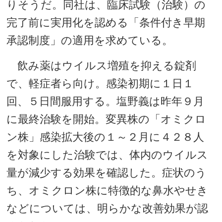
りそうだ。同社は、臨床試験（治験）の
完了前に実用化を認める「条件付き早期
承認制度」の適用を求めている。
飲み薬はウイルス増殖を抑える錠剤
で、軽症者ら向け。感染初期に１日１
回、５日間服用する。塩野義は昨年９月
に最終治験を開始。変異株の「オミクロ
ン株」感染拡大後の１～２月に４２８人
を対象にした治験では、体内のウイルス
量が減少する効果を確認した。症状のう
ち、オミクロン株に特徴的な鼻水やせき
などについては、明らかな改善効果が認