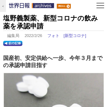
togg
＜
navi
塩野義製薬、新型コロナの飲み
薬を承認申請
編集局 2022/2/26
フォト
[新型コロナ]
国産初、安定供給へ一歩、今年３月まで
の承認申請目指す