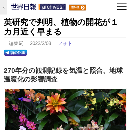
togg
＜
navi
英研究で判明、植物の開花が１
カ月近く早まる
編集局 2022/2/08
フォト
270年分の観測記録を気温と照合、地球
温暖化の影響調査