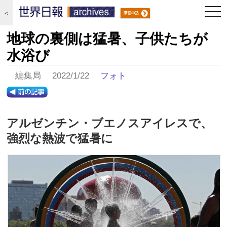
togg
＜
navi
地球の裏側は猛暑、子供たちが
水浴び
編集局 2022/1/22
フォト
アルゼンチン・ブエノスアイレスで、
強烈な熱波で猛暑に