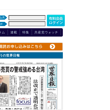
ラム
連載
特集
共産党ウォッチ
ょうの世界日報