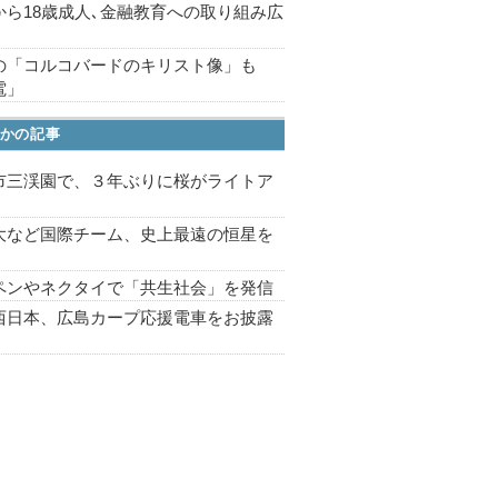
から18歳成人､金融教育への取り組み広
の「コルコバードのキリスト像」も
電」
かの記事
市三渓園で、３年ぶりに桜がライトア
プ
大など国際チーム、史上最遠の恒星を
ペンやネクタイで「共生社会」を発信
西日本、広島カープ応援電車をお披露