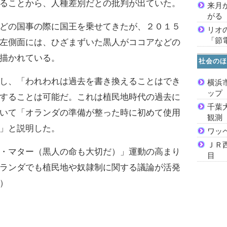
ることから、人種差別だとの批判が出ていた。
来月
がる
どの国事の際に国王を乗せてきたが、２０１５
リオ
「節
左側面には、ひざまずいた黒人がココアなどの
描かれている。
社会のほ
し、「われわれは過去を書き換えることはでき
横浜
ッ
することは可能だ。これは植民地時代の過去に
千葉
いて「オランダの準備が整った時に初めて使用
観測
」と説明した。
ワッ
ＪＲ
・マター（黒人の命も大切だ）」運動の高まり
目
ランダでも植民地や奴隷制に関する議論が活発
）