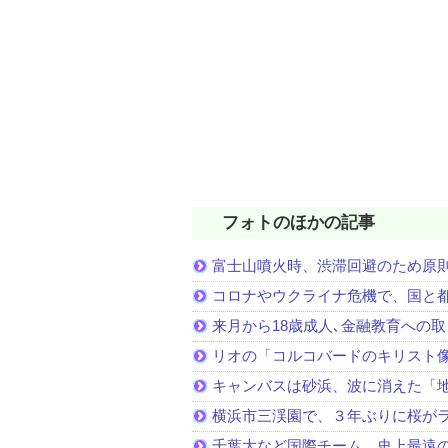
フォトのほかの記事
富士山噴火時、渋滞回避のため原
コロナやウクライナ危機で、国と
来月から18歳成人､金融教育への
リオの「コルコバードのキリスト
キャンバスは砂浜、波に消えた「
横浜市三渓園で、３年ぶりに桜が
千葉大など国際チーム、史上最遠