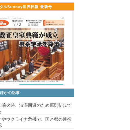
タルSunday世界日報 最新号
ほかの記事
山噴火時、渋滞回避のため原則徒歩で
を
ナやウクライナ危機で、国と都の連携
認