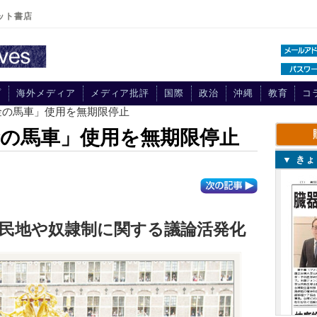
ット書店
プ
海外メディア
メディア批評
国際
政治
沖縄
教育
コ
金の馬車」使用を無期限停止
の馬車」使用を無期限停止
▼ き
民地や奴隷制に関する議論活発化