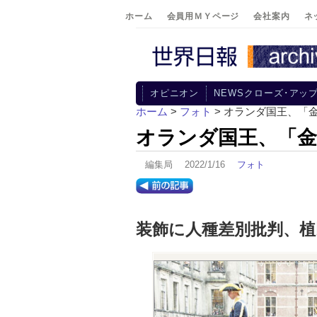
ホーム
会員用ＭＹページ
会社案内
ネ
オピニオン
NEWSクローズ･アッ
ホーム
>
フォト
> オランダ国王、「
オランダ国王、「金
編集局 2022/1/16
フォト
装飾に人種差別批判、植