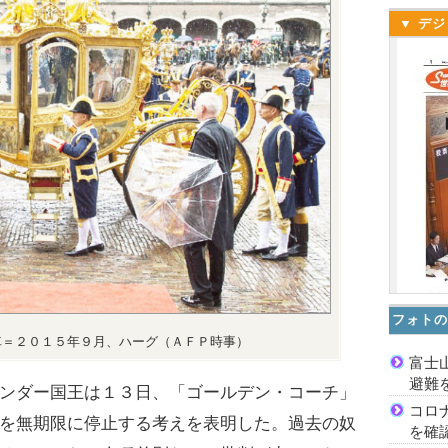
▼ デジ
フォトの
車＝２０１５年９月、ハーグ（ＡＦＰ時事）
富士
避難
ンダー国王は１３日、「ゴールデン・コーチ」
コロ
を無期限に停止する考えを表明した。過去の奴
を確