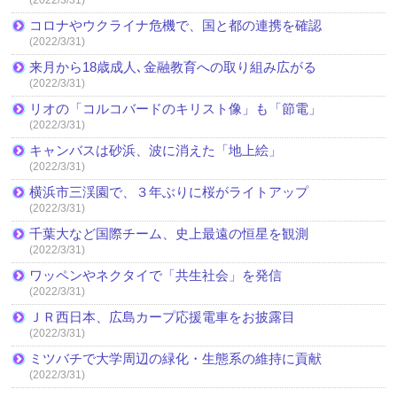
コロナやウクライナ危機で、国と都の連携を確認
(2022/3/31)
来月から18歳成人､金融教育への取り組み広がる
(2022/3/31)
リオの「コルコバードのキリスト像」も「節電」
(2022/3/31)
キャンバスは砂浜、波に消えた「地上絵」
(2022/3/31)
横浜市三渓園で、３年ぶりに桜がライトアップ
(2022/3/31)
千葉大など国際チーム、史上最遠の恒星を観測
(2022/3/31)
ワッペンやネクタイで「共生社会」を発信
(2022/3/31)
ＪＲ西日本、広島カープ応援電車をお披露目
(2022/3/31)
ミツバチで大学周辺の緑化・生態系の維持に貢献
(2022/3/31)