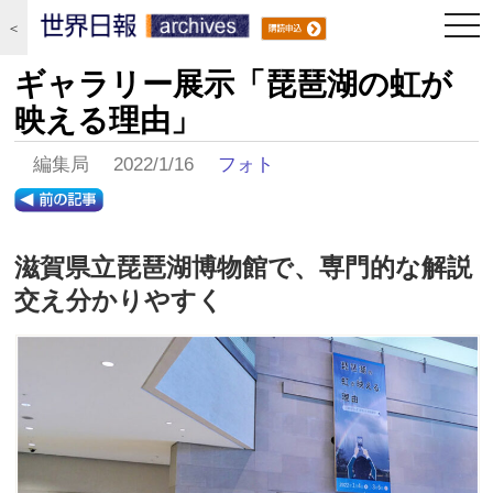
togg
＜
navi
ギャラリー展示「琵琶湖の虹が
映える理由」
編集局 2022/1/16
フォト
滋賀県立琵琶湖博物館で、専門的な解説
交え分かりやすく