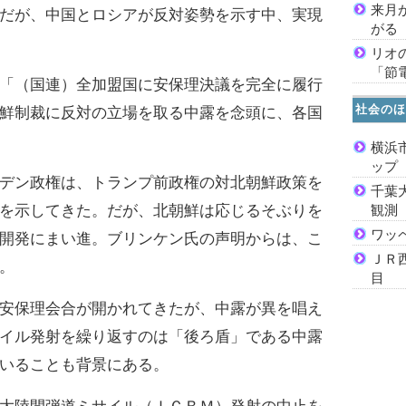
来月
だが、中国とロシアが反対姿勢を示す中、実現
がる
リオ
「節
「（国連）全加盟国に安保理決議を完全に履行
社会のほ
鮮制裁に反対の立場を取る中露を念頭に、各国
横浜
ッ
デン政権は、トランプ前政権の対北朝鮮政策を
千葉
を示してきた。だが、北朝鮮は応じるそぶりを
観測
ワッ
開発にまい進。ブリンケン氏の声明からは、こ
ＪＲ
。
目
安保理会合が開かれてきたが、中露が異を唱え
イル発射を繰り返すのは「後ろ盾」である中露
いることも背景にある。