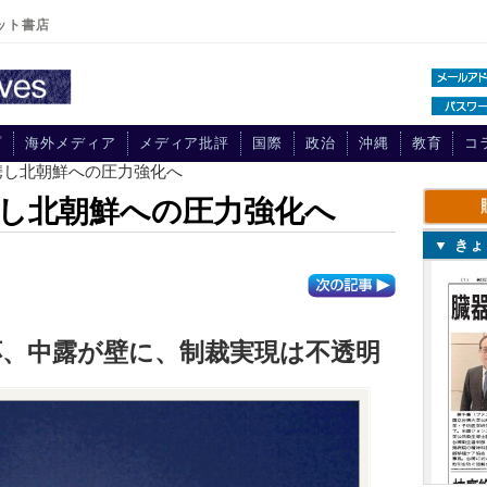
ット書店
プ
海外メディア
メディア批評
国際
政治
沖縄
教育
コ
携し北朝鮮への圧力強化へ
し北朝鮮への圧力強化へ
▼ き
応、中露が壁に、制裁実現は不透明