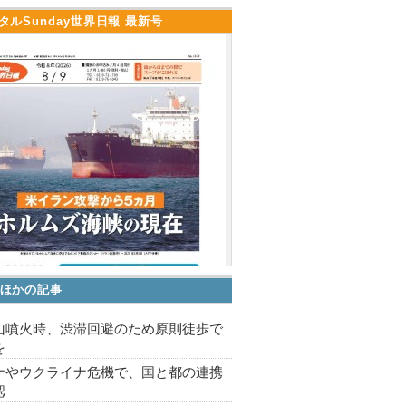
タルSunday世界日報 最新号
ほかの記事
山噴火時、渋滞回避のため原則徒歩で
を
ナやウクライナ危機で、国と都の連携
認