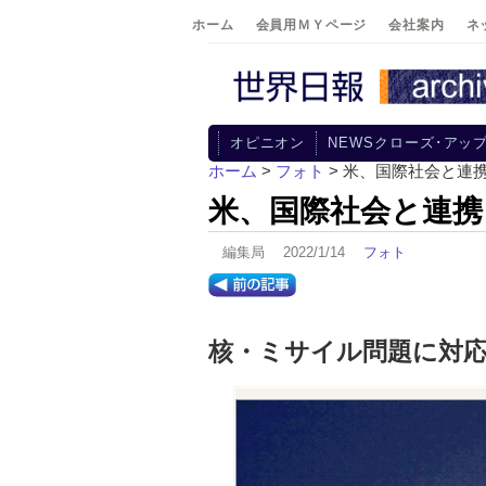
ホーム
会員用ＭＹページ
会社案内
ネ
オピニオン
NEWSクローズ･アッ
ホーム
>
フォト
> 米、国際社会と連
米、国際社会と連携
編集局 2022/1/14
フォト
核・ミサイル問題に対