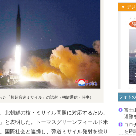
▼ デジ
フォトの
った「極超音速ミサイル」の試射（朝鮮通信・時事）
富士
、北朝鮮の核・ミサイル問題に対応するため、
避難
」と表明した。トーマスグリーンフィールド米
コロ
を確
。国際社会と連携し、弾道ミサイル発射を繰り