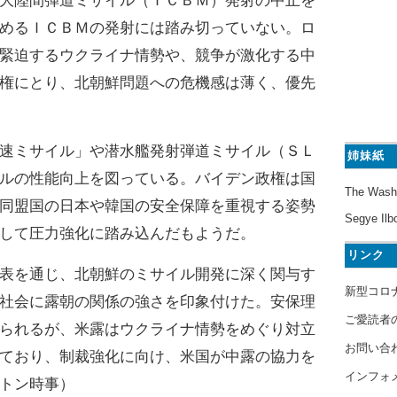
大陸間弾道ミサイル（ＩＣＢＭ）発射の中止を
めるＩＣＢＭの発射には踏み切っていない。ロ
緊迫するウクライナ情勢や、競争が激化する中
権にとり、北朝鮮問題への危機感は薄く、優先
速ミサイル」や潜水艦発射弾道ミサイル（ＳＬ
姉妹紙
ルの性能向上を図っている。バイデン政権は国
The Wash
同盟国の日本や韓国の安全保障を重視する姿勢
Segye Ilb
して圧力強化に踏み込んだもようだ。
リンク
表を通じ、北朝鮮のミサイル開発に深く関与す
新型コロ
社会に露朝の関係の強さを印象付けた。安保理
ご愛読者
られるが、米露はウクライナ情勢をめぐり対立
お問い合
ており、制裁強化に向け、米国が中露の協力を
インフォ
トン時事）