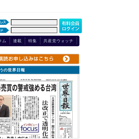
ラム
連載
特集
共産党ウォッチ
ょうの世界日報