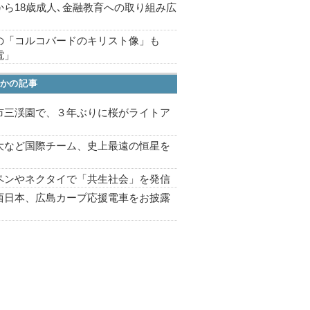
から18歳成人､金融教育への取り組み広
の「コルコバードのキリスト像」も
電」
かの記事
市三渓園で、３年ぶりに桜がライトア
プ
大など国際チーム、史上最遠の恒星を
ペンやネクタイで「共生社会」を発信
西日本、広島カープ応援電車をお披露