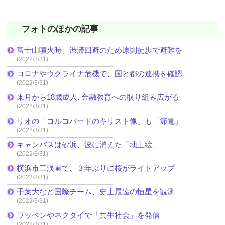
フォトのほかの記事
富士山噴火時、渋滞回避のため原則徒歩で避難を
(2022/3/31)
コロナやウクライナ危機で、国と都の連携を確認
(2022/3/31)
来月から18歳成人､金融教育への取り組み広がる
(2022/3/31)
リオの「コルコバードのキリスト像」も「節電」
(2022/3/31)
キャンバスは砂浜、波に消えた「地上絵」
(2022/3/31)
横浜市三渓園で、３年ぶりに桜がライトアップ
(2022/3/31)
千葉大など国際チーム、史上最遠の恒星を観測
(2022/3/31)
ワッペンやネクタイで「共生社会」を発信
(2022/3/31)