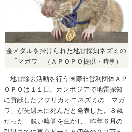
金メダルを掛けられた地雷探知ネズミの
「マガワ」（ＡＰＯＰＯ提供・時事）
地雷除去活動を行う国際非営利団体ＡＰ
ＯＰＯは１１日、カンボジアで地雷探知
に貢献したアフリカオニネズミの「マガ
ワ」が先週末に死んだと発表した。８歳
だった。鋭い嗅覚を生かし、昨年６月の
引退までに東京ドーム５個分の２２万５