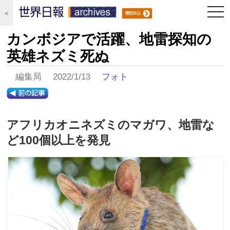
togg
＜
navi
カンボジアで活躍、地雷探知の
英雄ネズミ死ぬ
編集局 2022/1/13
フォト
アフリカオニネズミのマガワ、地雷な
ど100個以上を発見