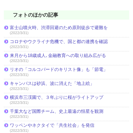
フォトのほかの記事
富士山噴火時、渋滞回避のため原則徒歩で避難を
(2022/3/31)
コロナやウクライナ危機で、国と都の連携を確認
(2022/3/31)
来月から18歳成人､金融教育への取り組み広がる
(2022/3/31)
リオの「コルコバードのキリスト像」も「節電」
(2022/3/31)
キャンバスは砂浜、波に消えた「地上絵」
(2022/3/31)
横浜市三渓園で、３年ぶりに桜がライトアップ
(2022/3/31)
千葉大など国際チーム、史上最遠の恒星を観測
(2022/3/31)
ワッペンやネクタイで「共生社会」を発信
(2022/3/31)