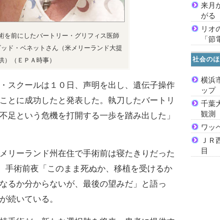
来月
がる
リオ
術を前にしたバートリー・グリフィス医師
「節
ビッド・ベネットさん（米メリーランド大提
社会のほ
供）（ＥＰＡ時事）
横浜
・スクールは１０日、声明を出し、遺伝子操作
ッ
ことに成功したと発表した。執刀したバートリ
千葉
観測
不足という危機を打開する一歩を踏み出した」
ワッ
ＪＲ
目
メリーランド州在住で手術前は寝たきりだった
)。手術前夜「このまま死ぬか、移植を受けるか
なるか分からないが、最後の望みだ」と語っ
が続いている。