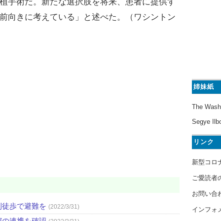
植手術だ。新たな選択肢を将来、患者に提供す
前向きに考えている」と述べた。（ワシントン
姉妹紙
The Wash
Segye Ilb
リンク
新型コロ
ご愛読者
お問い合
則徒歩で避難を
(2022/3/31)
インフォ
都の連携を確認