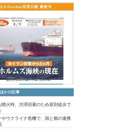
タルSunday世界日報 最新号
ほかの記事
山噴火時、渋滞回避のため原則徒歩で
を
ナやウクライナ危機で、国と都の連携
認