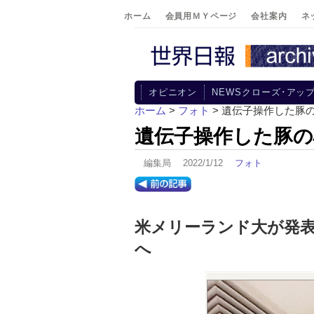
ホーム
会員用ＭＹページ
会社案内
ネ
オピニオン
NEWSクローズ･アッ
ホーム
>
フォト
> 遺伝子操作した豚
遺伝子操作した豚の
編集局 2022/1/12
フォト
米メリーランド大が発表
へ