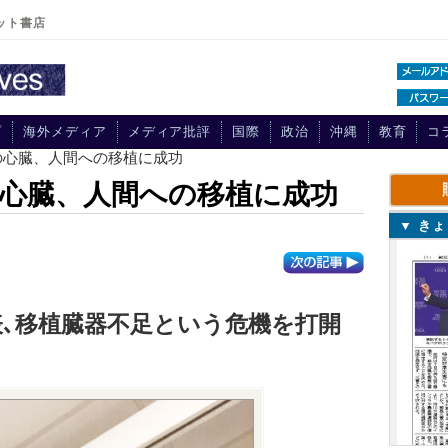
ット書店
プ
海外メディア
メディア批評
国際
政治
沖縄
教育
コ
の心臓、人間への移植に成功
心臓、人間への移植に成功
▼ き
､移植臓器不足という危機を打開