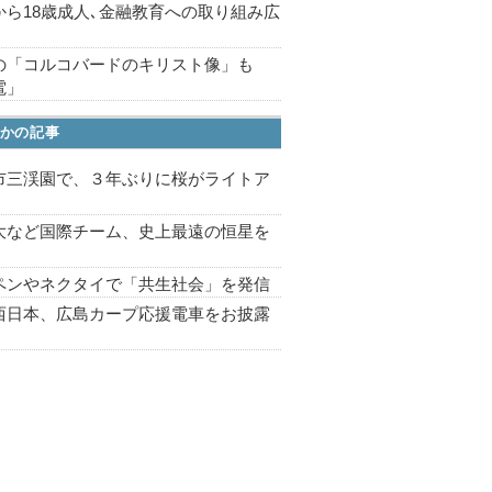
から18歳成人､金融教育への取り組み広
の「コルコバードのキリスト像」も
電」
かの記事
市三渓園で、３年ぶりに桜がライトア
プ
大など国際チーム、史上最遠の恒星を
ペンやネクタイで「共生社会」を発信
西日本、広島カープ応援電車をお披露