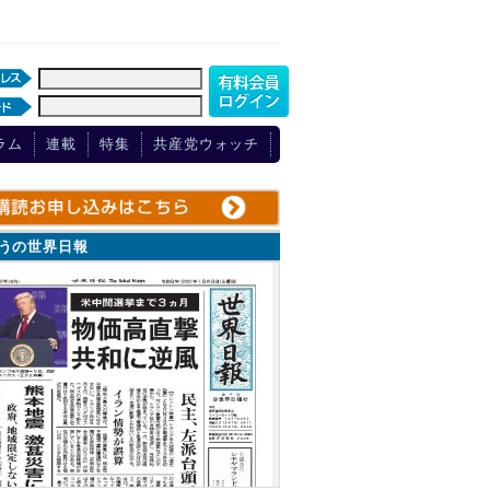
ラム
連載
特集
共産党ウォッチ
ょうの世界日報