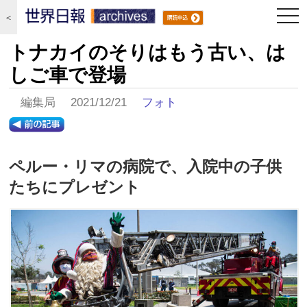
togg
＜
navi
トナカイのそりはもう古い、は
しご車で登場
編集局 2021/12/21
フォト
ペルー・リマの病院で、入院中の子供
たちにプレゼント