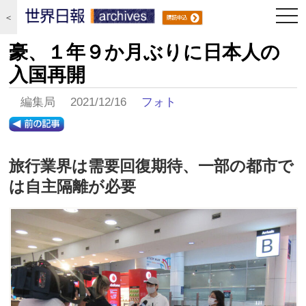
togg
＜
navi
豪、１年９か月ぶりに日本人の
入国再開
編集局 2021/12/16
フォト
旅行業界は需要回復期待、一部の都市で
は自主隔離が必要