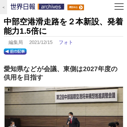
togg
＜
navi
中部空港滑走路を２本新設、発着
能力1.5倍に
編集局 2021/12/15
フォト
愛知県などが会議、東側は2027年度の
供用を目指す