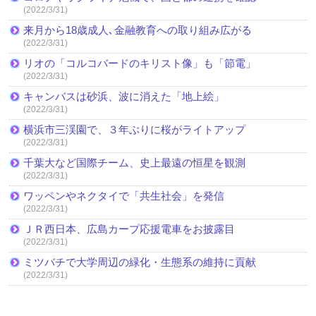
(2022/3/31)
来月から18歳成人､金融教育への取り組み広がる
(2022/3/31)
リオの「コルコバードのキリスト像」も「節電」
(2022/3/31)
キャンバスは砂浜、波に消えた「地上絵」
(2022/3/31)
横浜市三渓園で、３年ぶりに桜がライトアップ
(2022/3/31)
千葉大など国際チーム、史上最遠の恒星を観測
(2022/3/31)
ワッペンやネクタイで「共生社会」を発信
(2022/3/31)
ＪＲ西日本、広島カープ応援電車をお披露目
(2022/3/31)
ミツバチで大学周辺の緑化・生態系の維持に貢献
(2022/3/31)