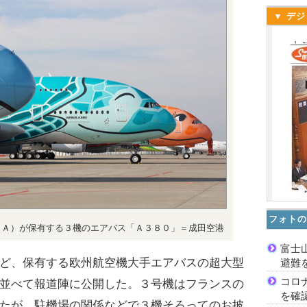
▼ デジ
フォトの
ＮＡ）が保有する３機のエアバス「Ａ３８０」＝成田空港
富士
ど、保有する欧州航空機大手エアバスの超大型
避難
コロ
並べて報道陣に公開した。３号機はフランスの
を確
たが、駐機場の関係などで３機そろってのお披