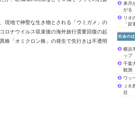
来月
がる
リオ
、現地で神聖な生き物とされる「ウミガメ」の
「節
コロナウイルス収束後の海外旅行需要回復の起
社会のほ
異株「オミクロン株」の発生で先行きは不透明
横浜
ッ
千葉
観測
ワッ
ＪＲ
目