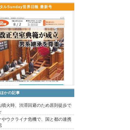
タルSunday世界日報 最新号
ほかの記事
山噴火時、渋滞回避のため原則徒歩で
を
ナやウクライナ危機で、国と都の連携
認