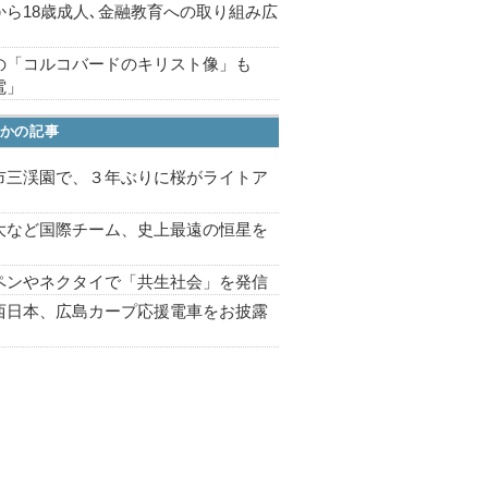
から18歳成人､金融教育への取り組み広
の「コルコバードのキリスト像」も
電」
かの記事
市三渓園で、３年ぶりに桜がライトア
プ
大など国際チーム、史上最遠の恒星を
ペンやネクタイで「共生社会」を発信
西日本、広島カープ応援電車をお披露