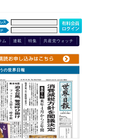
ラム
連載
特集
共産党ウォッチ
ょうの世界日報