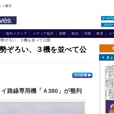
ット書店
プ
海外メディア
メディア批評
国際
政治
沖縄
教育
コ
が勢ぞろい、３機を並べて公開
勢ぞろい、３機を並べて公
▼ き
イ路線専用機「Ａ380」が整列