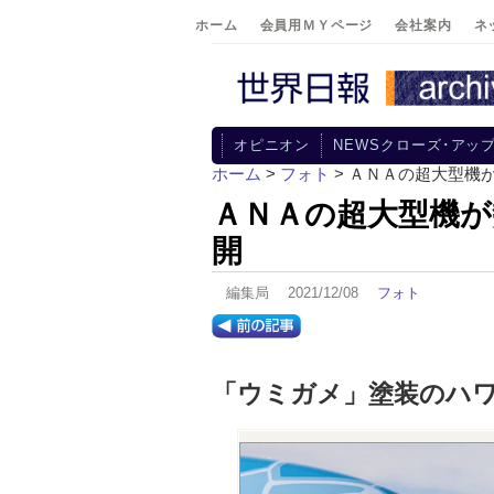
ホーム
会員用ＭＹページ
会社案内
ネ
オピニオン
NEWSクローズ･アッ
ホーム
>
フォト
> ＡＮＡの超大型機
ＡＮＡの超大型機が
開
編集局 2021/12/08
フォト
「ウミガメ」塗装のハワ