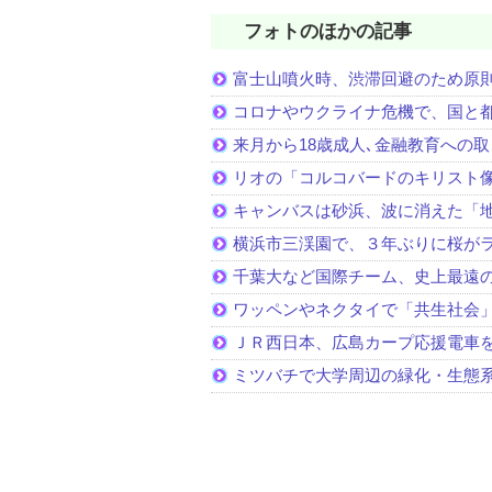
フォトのほかの記事
富士山噴火時、渋滞回避のため原
コロナやウクライナ危機で、国と
来月から18歳成人､金融教育への
リオの「コルコバードのキリスト
キャンバスは砂浜、波に消えた「
横浜市三渓園で、３年ぶりに桜が
千葉大など国際チーム、史上最遠
ワッペンやネクタイで「共生社会
ＪＲ西日本、広島カープ応援電車
ミツバチで大学周辺の緑化・生態