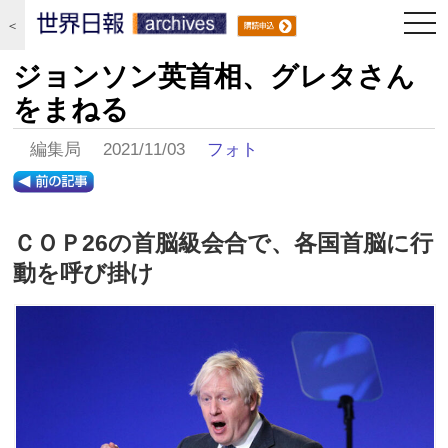
togg
＜
navi
ジョンソン英首相、グレタさん
をまねる
編集局 2021/11/03
フォト
ＣＯＰ26の首脳級会合で、各国首脳に行
動を呼び掛け