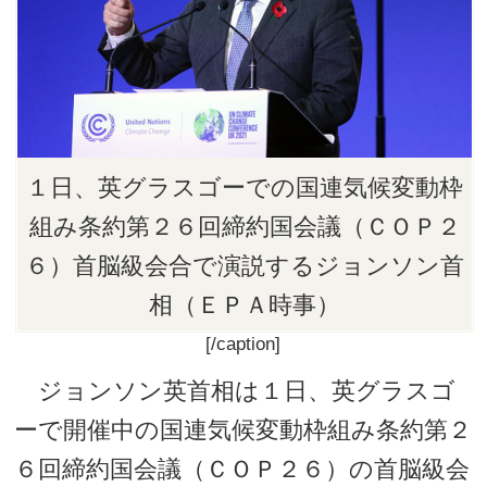
１日、英グラスゴーでの国連気候変動枠
組み条約第２６回締約国会議（ＣＯＰ２
６）首脳級会合で演説するジョンソン首
相（ＥＰＡ時事）
[/caption]
ジョンソン英首相は１日、英グラスゴ
ーで開催中の国連気候変動枠組み条約第２
６回締約国会議（ＣＯＰ２６）の首脳級会