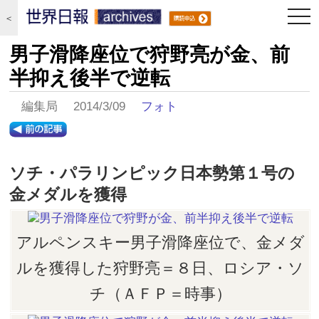
togg
＜
navi
男子滑降座位で狩野亮が金、前
半抑え後半で逆転
編集局 2014/3/09
フォト
ソチ・パラリンピック日本勢第１号の
金メダルを獲得
アルペンスキー男子滑降座位で、金メダ
ルを獲得した狩野亮＝８日、ロシア・ソ
チ（ＡＦＰ＝時事）