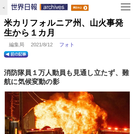
togg
＜
navi
米カリフォルニア州、山火事発
生から１カ月
編集局 2021/8/12
フォト
消防隊員１万人動員も見通し立たず、難
航に気候変動の影