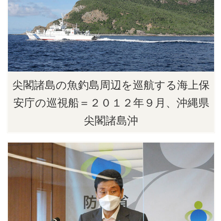
尖閣諸島の魚釣島周辺を巡航する海上保
安庁の巡視船＝２０１２年９月、沖縄県
尖閣諸島沖