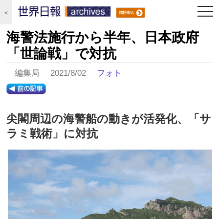
togg
＜
navi
海警法施行から半年、日本政府
「世論戦」で対抗
編集局 2021/8/02
フォト
尖閣周辺の海警船の動きが活発化、「サ
ラミ戦術」に対抗