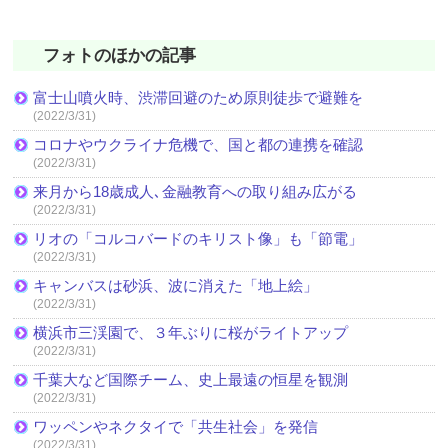
フォトのほかの記事
富士山噴火時、渋滞回避のため原則徒歩で避難を
(2022/3/31)
コロナやウクライナ危機で、国と都の連携を確認
(2022/3/31)
来月から18歳成人､金融教育への取り組み広がる
(2022/3/31)
リオの「コルコバードのキリスト像」も「節電」
(2022/3/31)
キャンバスは砂浜、波に消えた「地上絵」
(2022/3/31)
横浜市三渓園で、３年ぶりに桜がライトアップ
(2022/3/31)
千葉大など国際チーム、史上最遠の恒星を観測
(2022/3/31)
ワッペンやネクタイで「共生社会」を発信
(2022/3/31)