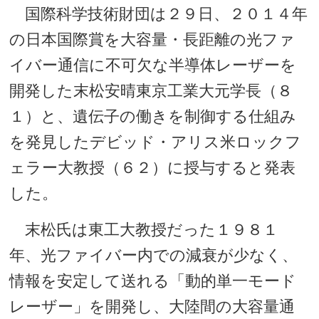
国際科学技術財団は２９日、２０１４年
の日本国際賞を大容量・長距離の光ファ
イバー通信に不可欠な半導体レーザーを
開発した末松安晴東京工業大元学長（８
１）と、遺伝子の働きを制御する仕組み
を発見したデビッド・アリス米ロックフ
ェラー大教授（６２）に授与すると発表
した。
末松氏は東工大教授だった１９８１
年、光ファイバー内での減衰が少なく、
情報を安定して送れる「動的単一モード
レーザー」を開発し、大陸間の大容量通