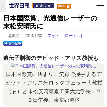
togg
＜
navi
日本国際賞、光通信レーザーの
末松安晴氏に
編集局 2014/1/30
フォト
[ローカル]
遺伝子制御のデビッド・アリス教授も
日本国際賞に決まり、笑顔で握手するデ
ビッド・アリス米ロックフェラー大教授
（右）と末松安晴東京工業大元学長＝２
９日午後、東京都港区