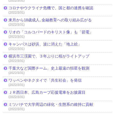
(2022/3/31)
コロナやウクライナ危機で、国と都の連携を確認
(2022/3/31)
来月から18歳成人､金融教育への取り組み広がる
(2022/3/31)
リオの「コルコバードのキリスト像」も「節電」
(2022/3/31)
キャンバスは砂浜、波に消えた「地上絵」
(2022/3/31)
横浜市三渓園で、３年ぶりに桜がライトアップ
(2022/3/31)
千葉大など国際チーム、史上最遠の恒星を観測
(2022/3/31)
ワッペンやネクタイで「共生社会」を発信
(2022/3/31)
ＪＲ西日本、広島カープ応援電車をお披露目
(2022/3/31)
ミツバチで大学周辺の緑化・生態系の維持に貢献
(2022/3/31)