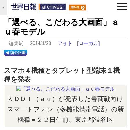
togg
＜
navi
「選べる、こだわる大画面」ａ
ｕ春モデル
編集局 2014/1/23
フォト
[ローカル]
スマホ４機種とタブレット型端末１機
種を発表
ＫＤＤＩ（ａｕ）が発表した春商戦向け
スマートフォン（多機能携帯電話）の新
機種＝２２日午前、東京都渋谷区