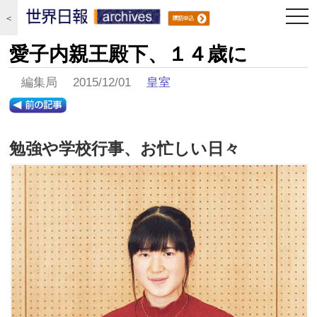
togg
＜
navi
愛子内親王殿下、１４歳に
編集局 2015/12/01
皇室
勉強や学校行事、お忙しい日々