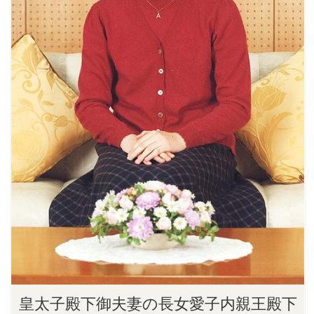
皇太子殿下御夫妻の長女愛子内親王殿下