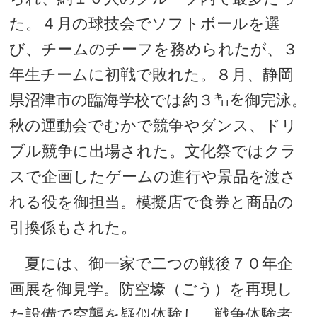
た。４月の球技会でソフトボールを選
び、チームのチーフを務められたが、３
年生チームに初戦で敗れた。８月、静岡
県沼津市の臨海学校では約３㌔を御完泳。
秋の運動会でむかで競争やダンス、ドリ
ブル競争に出場された。文化祭ではクラ
スで企画したゲームの進行や景品を渡さ
れる役を御担当。模擬店で食券と商品の
引換係もされた。
夏には、御一家で二つの戦後７０年企
画展を御見学。防空壕（ごう）を再現し
た設備で空襲を疑似体験し、戦争体験者