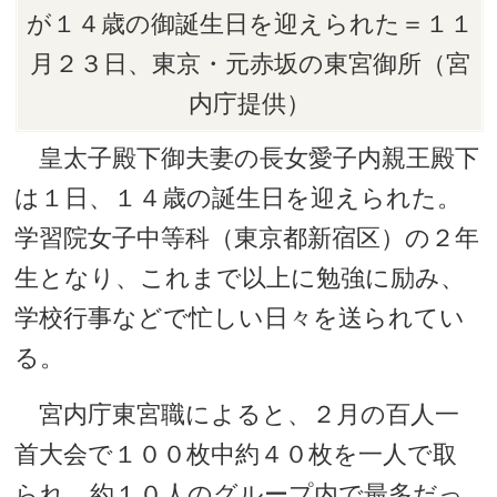
が１４歳の御誕生日を迎えられた＝１１
月２３日、東京・元赤坂の東宮御所（宮
内庁提供）
皇太子殿下御夫妻の長女愛子内親王殿下
は１日、１４歳の誕生日を迎えられた。
学習院女子中等科（東京都新宿区）の２年
生となり、これまで以上に勉強に励み、
学校行事などで忙しい日々を送られてい
る。
宮内庁東宮職によると、２月の百人一
首大会で１００枚中約４０枚を一人で取
られ、約１０人のグループ内で最多だっ