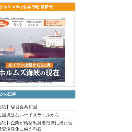
タルSunday世界日報 最新号
かの記事
国紙】委員会共和国
に国境はないーイスラエルから
国紙】企業が検察出身者招聘に出た理
捜査活発化に備え布石