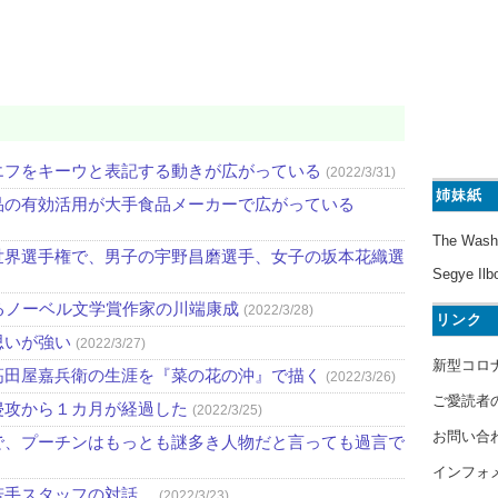
エフをキーウと表記する動きが広がっている
(2022/3/31)
姉妹紙
品の有効活用が大手食品メーカーで広がっている
The Wash
世界選手権で、男子の宇野昌磨選手、女子の坂本花織選
Segye Ilb
るノーベル文学賞作家の川端康成
(2022/3/28)
リンク
思いが強い
(2022/3/27)
新型コロ
高田屋嘉兵衛の生涯を『菜の花の沖』で描く
(2022/3/26)
ご愛読者
侵攻から１カ月が経過した
(2022/3/25)
お問い合
で、プーチンはもっとも謎多き人物だと言っても過言で
インフォ
若手スタッフの対話。
(2022/3/23)