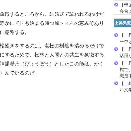
【韓
会合は
象徴するところから、結婚式で謡われるわけだ
静かにて国も治まる時つ風＞＜君の恵みぞあり
上昇気流
に感謝する。
【上
ーウ
松掻きをするのは、老松の樹陰を清めるだけで
【上
にするためで、松林と人間との共生を象徴する
活用
【上
神韻渺茫（びょうぼう）としたこの能は、かく
権で
）んでいるのだ。
織選
【上
ル文