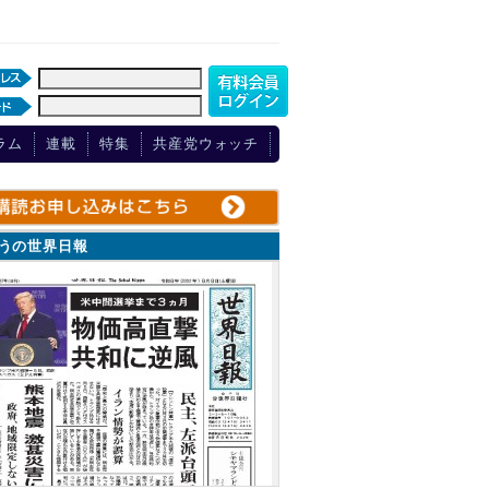
ラム
連載
特集
共産党ウォッチ
ょうの世界日報