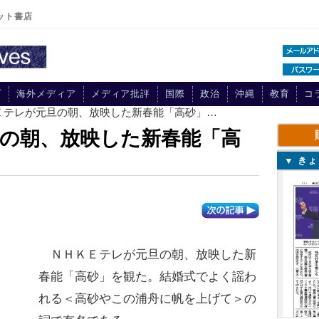
ット書店
プ
海外メディア
メディア批評
国際
政治
沖縄
教育
コ
ＫＥテレが元旦の朝、放映した新春能「高砂」…
の朝、放映した新春能「高
▼ き
ＮＨＫＥテレが元旦の朝、放映した新
春能「高砂」を観た。結婚式でよく謡わ
れる＜高砂やこの浦舟に帆を上げて＞の