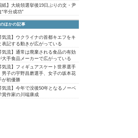
国紙】大統領選挙後19日ぶりの文・尹
“半分成功”
のほかの記事
昇気流】ウクライナの首都キエフをキ
と表記する動きが広がっている
昇気流】通常は廃棄される食品の有効
が大手食品メーカーで広がっている
昇気流】フィギュアスケート世界選手
、男子の宇野昌磨選手、女子の坂本花
手が初優勝
昇気流】今年で没後50年となるノーベ
学賞作家の川端康成