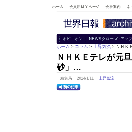
ホーム
会員用ＭＹページ
会社案内
ネ
オピニオン
NEWSクローズ･アッ
ホーム
>
コラム
>
上昇気流
> ＮＨ
ＮＨＫＥテレが元旦
砂」…
編集局 2014/1/11
上昇気流