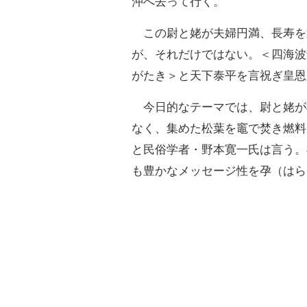
沖へ去って行く。
この尉と姥が夫婦円満、長寿を
が、それだけではない。＜四海波
がたき＞と天下泰平を言祝ぎ皇恩
今日的なテーマでは、尉と姥が
なく、集めた松葉を竈で焚き燃料
と民俗学者・野本寛一氏は言う。
も豊かなメッセージ性を孕（はら