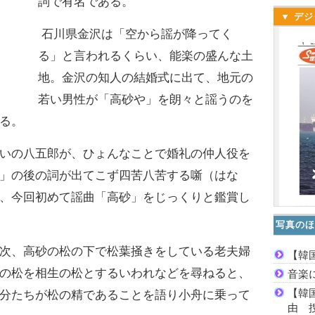
詞で有名である。
▼ デジ
石川県金沢は「空から謡が降ってく
る」と言われるくらい、能楽の盛んな土
地。金沢の知人の結婚式に出て、地元の
若い男性が「高砂や」を朗々と謡うのを
る。
いの八五郎が、ひょんなことで婚礼の仲人役を
」の後の詞が出てこず四苦八苦する噺（はな
、今回初めて謡曲「高砂」をじっくりと鑑賞し
写真のほ
次、高砂の松の下で松葉掻きをしている老夫婦
【韓
の松を相生の松とするいわれなどを尋ねると、
音楽
【韓
分たちが松の精であることを語り小舟に乗って
由 