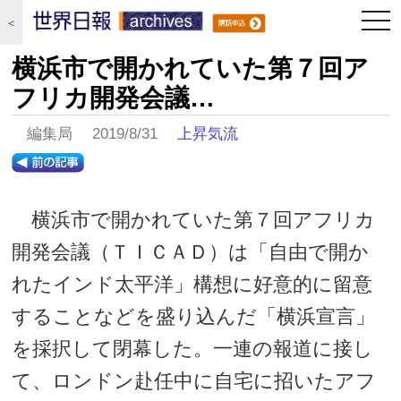
togg
＜
navi
横浜市で開かれていた第７回ア
フリカ開発会議…
編集局 2019/8/31
上昇気流
横浜市で開かれていた第７回アフリカ
開発会議（ＴＩＣＡＤ）は「自由で開か
れたインド太平洋」構想に好意的に留意
することなどを盛り込んだ「横浜宣言」
を採択して閉幕した。一連の報道に接し
て、ロンドン赴任中に自宅に招いたアフ