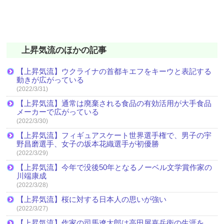
上昇気流のほかの記事
【上昇気流】ウクライナの首都キエフをキーウと表記する
動きが広がっている
(2022/3/31)
【上昇気流】通常は廃棄される食品の有効活用が大手食品
メーカーで広がっている
(2022/3/30)
【上昇気流】フィギュアスケート世界選手権で、男子の宇
野昌磨選手、女子の坂本花織選手が初優勝
(2022/3/29)
【上昇気流】今年で没後50年となるノーベル文学賞作家の
川端康成
(2022/3/28)
【上昇気流】桜に対する日本人の思いが強い
(2022/3/27)
【上昇気流】作家の司馬遼太郎は高田屋嘉兵衛の生涯を