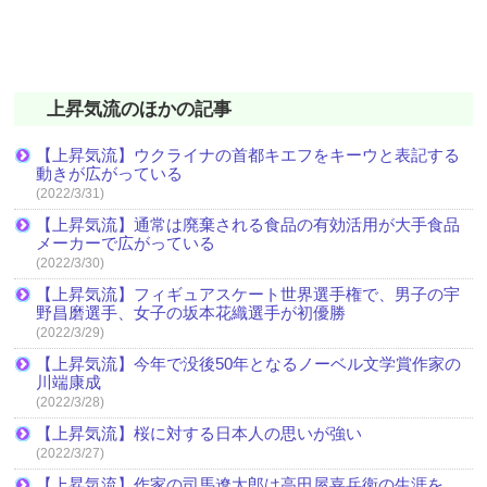
上昇気流のほかの記事
【上昇気流】ウクライナの首都キエフをキーウと表記する
動きが広がっている
(2022/3/31)
【上昇気流】通常は廃棄される食品の有効活用が大手食品
メーカーで広がっている
(2022/3/30)
【上昇気流】フィギュアスケート世界選手権で、男子の宇
野昌磨選手、女子の坂本花織選手が初優勝
(2022/3/29)
【上昇気流】今年で没後50年となるノーベル文学賞作家の
川端康成
(2022/3/28)
【上昇気流】桜に対する日本人の思いが強い
(2022/3/27)
【上昇気流】作家の司馬遼太郎は高田屋嘉兵衛の生涯を