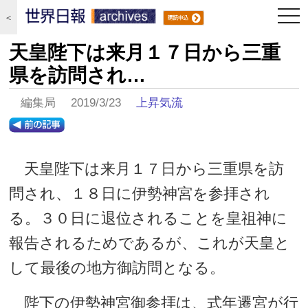
togg
＜
navi
天皇陛下は来月１７日から三重
県を訪問され…
編集局 2019/3/23
上昇気流
天皇陛下は来月１７日から三重県を訪
問され、１８日に伊勢神宮を参拝され
る。３０日に退位されることを皇祖神に
報告されるためであるが、これが天皇と
して最後の地方御訪問となる。
陛下の伊勢神宮御参拝は、式年遷宮が行