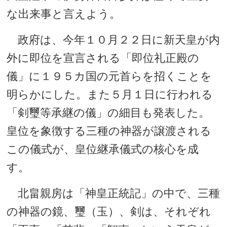
な出来事と言えよう。
政府は、今年１０月２２日に新天皇が内
外に即位を宣言される「即位礼正殿の
儀」に１９５カ国の元首らを招くことを
明らかにした。また５月１日に行われる
「剣璽等承継の儀」の細目も発表した。
皇位を象徴する三種の神器が譲渡される
この儀式が、皇位継承儀式の核心を成
す。
北畠親房は「神皇正統記」の中で、三種
の神器の鏡、璽（玉）、剣は、それぞれ