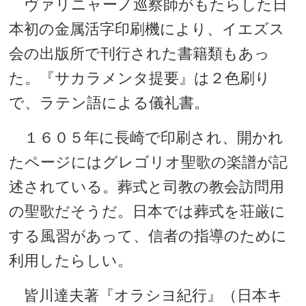
ヴァリニャーノ巡察師がもたらした日
本初の金属活字印刷機により、イエズス
会の出版所で刊行された書籍類もあっ
た。『サカラメンタ提要』は２色刷り
で、ラテン語による儀礼書。
１６０５年に長崎で印刷され、開かれ
たページにはグレゴリオ聖歌の楽譜が記
述されている。葬式と司教の教会訪問用
の聖歌だそうだ。日本では葬式を荘厳に
する風習があって、信者の指導のために
利用したらしい。
皆川達夫著『オラシヨ紀行』（日本キ