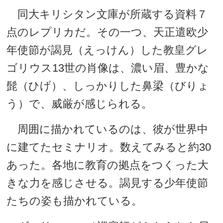
同大キリシタン文庫が所蔵する資料７
点のレプリカだ。その一つ、天正遣欧少
年使節が謁見（えっけん）した教皇グレ
ゴリウス13世の肖像は、濃い眉、豊かな
髭（ひげ）、しっかりした鼻梁（びりょ
う）で、威厳が感じられる。
周囲に描かれているのは、彼が世界中
に建てたセミナリオ。数えてみると約30
あった。各地に教育の拠点をつくった大
きな力を感じさせる。謁見する少年使節
たちの姿も描かれている。