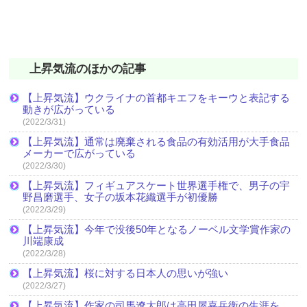
上昇気流のほかの記事
【上昇気流】ウクライナの首都キエフをキーウと表記する
動きが広がっている
(2022/3/31)
【上昇気流】通常は廃棄される食品の有効活用が大手食品
メーカーで広がっている
(2022/3/30)
【上昇気流】フィギュアスケート世界選手権で、男子の宇
野昌磨選手、女子の坂本花織選手が初優勝
(2022/3/29)
【上昇気流】今年で没後50年となるノーベル文学賞作家の
川端康成
(2022/3/28)
【上昇気流】桜に対する日本人の思いが強い
(2022/3/27)
【上昇気流】作家の司馬遼太郎は高田屋嘉兵衛の生涯を