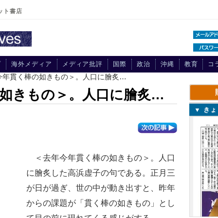
ット書店
プ
海外メディア
メディア批評
国際
政治
沖縄
教育
コ
年今年貫く棒の如きもの＞。人口に膾炙…
如きもの＞。人口に膾炙…
▼ き
＜去年今年貫く棒の如きもの＞。人口
に膾炙した高浜虚子の句である。正月三
が日が過ぎ、世の中が動き出すと、昨年
からの課題が「貫く棒の如きもの」とし