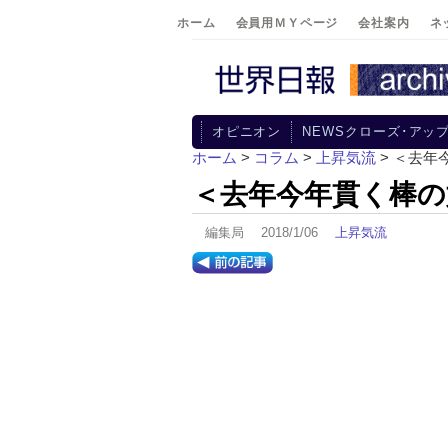
ホーム
会員用ＭＹページ
会社案内
ネ
オピニオン
NEWSクローズ･アッ
ホーム
>
コラム
>
上昇気流
> ＜去
＜去年今年貫く棒の
編集局 2018/1/06
上昇気流