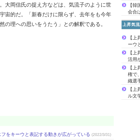
。大岡信氏の捉え方などは、気流子のように世
【韓
会合は
宇宙的だ。「新春だけに限らず、去年をも今年
然の理への思いをうたう」との解釈である。
上昇気流
【上
ーウ
【上
活用
【上
権で
織選
【上
ル文
エフをキーウと表記する動きが広がっている
(2022/3/31)