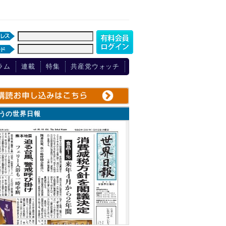
ラム
連載
特集
共産党ウォッチ
ょうの世界日報