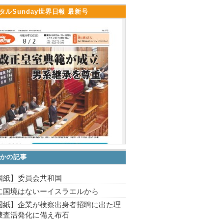
タルSunday世界日報 最新号
かの記事
国紙】委員会共和国
に国境はないーイスラエルから
国紙】企業が検察出身者招聘に出た理
捜査活発化に備え布石