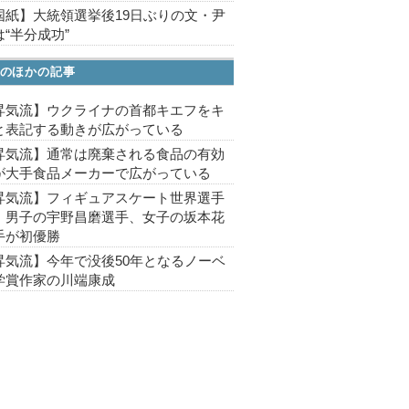
国紙】大統領選挙後19日ぶりの文・尹
“半分成功”
のほかの記事
昇気流】ウクライナの首都キエフをキ
と表記する動きが広がっている
昇気流】通常は廃棄される食品の有効
が大手食品メーカーで広がっている
昇気流】フィギュアスケート世界選手
、男子の宇野昌磨選手、女子の坂本花
手が初優勝
昇気流】今年で没後50年となるノーベ
学賞作家の川端康成