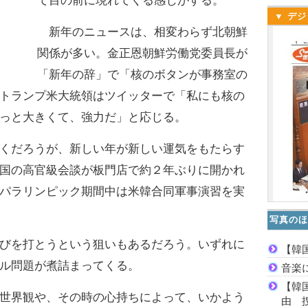
て目の前に現れてくる感じがする。
▼ デジ
新年のニュースは、相変わらず北朝鮮
関係が多い。金正恩朝鮮労働党委員長が
「新年の辞」で「核のボタンが事務室の
トランプ米大統領はツイッターで「私にも核の
っと大きくて、強力だ」と応じる。
くだろうが、新しい年が新しい運気をもたらす
国の高官級会談が板門店で約２年ぶりに開かれ
パラリンピック期間中は米韓合同軍事演習を実
写真のほ
びを打とうという狙いもあるだろう。いずれに
【韓
ル問題が煮詰まってくる。
音楽
【韓
世界観や、その時の心持ちによって、いかよう
由 