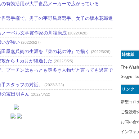
品の有効活用が大手食品メーカーで広がっている
世界選手権で、男子の宇野昌磨選手、女子の坂本花織選
るノーベル文学賞作家の川端康成
(2022/3/28)
思いが強い
(2022/3/27)
高田屋嘉兵衛の生涯を『菜の花の沖』で描く
(2022/3/26)
姉妹紙
侵攻から１カ月が経過した
(2022/3/25)
The Wash
で、プーチンはもっとも謎多き人物だと言っても過言で
Segye Ilb
若手スタッフの対話。
(2022/3/23)
リンク
優の宝田明さん
(2022/3/22)
新型コロ
ご愛読者
お問い合
インフォ