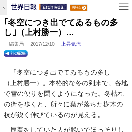
togg
＜
navi
｢冬空につき出でてゐるもの多
し｣（上村勝一）…
編集局 2017/12/10
上昇気流
「冬空につき出でてゐるもの多し」
（上村勝一）。本格的な冬の到来で、各地
で雪の便りを聞くようになった。冬枯れ
の街を歩くと、所々に葉が落ちた樹木の
枝が鋭く伸びているのが見える。
厚着をしていた人が脱いでほっそりし