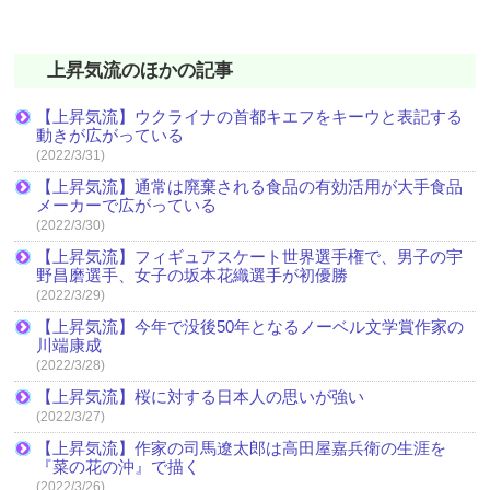
上昇気流のほかの記事
【上昇気流】ウクライナの首都キエフをキーウと表記する
動きが広がっている
(2022/3/31)
【上昇気流】通常は廃棄される食品の有効活用が大手食品
メーカーで広がっている
(2022/3/30)
【上昇気流】フィギュアスケート世界選手権で、男子の宇
野昌磨選手、女子の坂本花織選手が初優勝
(2022/3/29)
【上昇気流】今年で没後50年となるノーベル文学賞作家の
川端康成
(2022/3/28)
【上昇気流】桜に対する日本人の思いが強い
(2022/3/27)
【上昇気流】作家の司馬遼太郎は高田屋嘉兵衛の生涯を
『菜の花の沖』で描く
(2022/3/26)