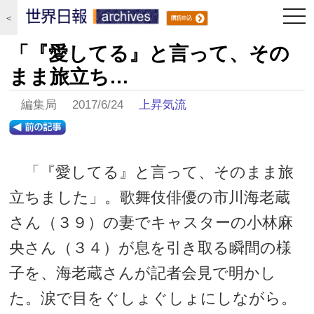
togg
＜
navi
「『愛してる』と言って、その
まま旅立ち…
編集局 2017/6/24
上昇気流
「『愛してる』と言って、そのまま旅
立ちました」。歌舞伎俳優の市川海老蔵
さん（３９）の妻でキャスターの小林麻
央さん（３４）が息を引き取る瞬間の様
子を、海老蔵さんが記者会見で明かし
た。涙で目をぐしょぐしょにしながら。