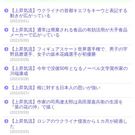
【上昇気流】ウクライナの首都キエフをキーウと表記する
動きが広がっている
(2022/3/31)
【上昇気流】通常は廃棄される食品の有効活用が大手食品
メーカーで広がっている
(2022/3/30)
【上昇気流】フィギュアスケート世界選手権で、男子の宇
野昌磨選手、女子の坂本花織選手が初優勝
(2022/3/29)
【上昇気流】今年で没後50年となるノーベル文学賞作家の
川端康成
(2022/3/28)
【上昇気流】桜に対する日本人の思いが強い
(2022/3/27)
【上昇気流】作家の司馬遼太郎は高田屋嘉兵衛の生涯を
『菜の花の沖』で描く
(2022/3/26)
【上昇気流】ロシアのウクライナ侵攻から１カ月が経過し
た
(2022/3/25)