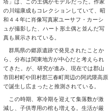
塔」は、この土偶がモデルだった。作家
の川端康成もコレクションしていて、昭
和４４年に肖像写真家ユーサフ・カーシ
ュが撮影した、ハート形土偶と並んだ写
真も展示されている。
群馬県の郷原遺跡で発見されたことか
ら、分布は関東地方が中心だと考えられ
てきた。が、研究が進み、現在では郡山
市田村町や田村郡三春町周辺の阿武隈高原
で誕生し広まったと推測されている。
この時期、寒冷期を迎えて集落数が激
減し、子供専用の棺も増える。生活が厳