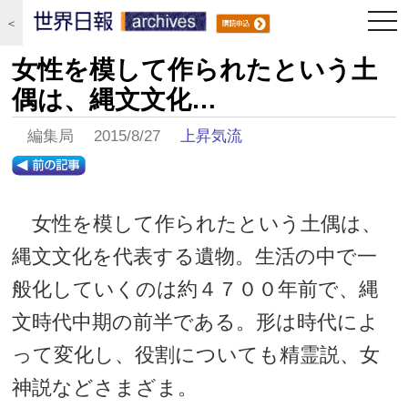
togg
＜
navi
女性を模して作られたという土
偶は、縄文文化…
編集局 2015/8/27
上昇気流
女性を模して作られたという土偶は、
縄文文化を代表する遺物。生活の中で一
般化していくのは約４７００年前で、縄
文時代中期の前半である。形は時代によ
って変化し、役割についても精霊説、女
神説などさまざま。