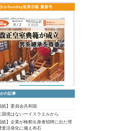
タルSunday世界日報 最新号
かの記事
国紙】委員会共和国
に国境はないーイスラエルから
国紙】企業が検察出身者招聘に出た理
捜査活発化に備え布石