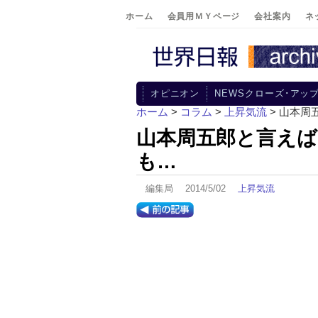
ホーム
会員用ＭＹページ
会社案内
ネ
オピニオン
NEWSクローズ･アッ
ホーム
>
コラム
>
上昇気流
> 山本
山本周五郎と言えば
も…
編集局 2014/5/02
上昇気流