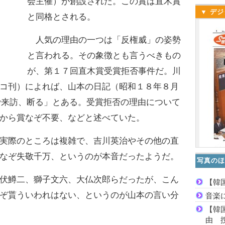
会主催）が創設された。この賞は直木賞
▼ デジ
と同格とされる。
人気の理由の一つは「反権威」の姿勢
と言われる。その象徴とも言うべきもの
が、第１７回直木賞受賞拒否事件だ。川
コ刊）によれば、山本の日記（昭和１８年８月
で来訪、断る」とある。受賞拒否の理由について
から賞なぞ不要、などと述べていた。
実際のところは複雑で、吉川英治やその他の直
なぞ失敬千万、というのが本音だったようだ。
写真のほ
伏鱒二、獅子文六、大仏次郎らだったが、こん
【韓
ぞ貰ういわれはない、というのが山本の言い分
音楽
【韓
由 