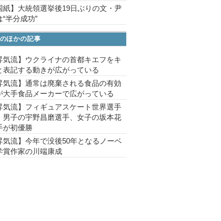
国紙】大統領選挙後19日ぶりの文・尹
“半分成功”
のほかの記事
昇気流】ウクライナの首都キエフをキ
と表記する動きが広がっている
昇気流】通常は廃棄される食品の有効
が大手食品メーカーで広がっている
昇気流】フィギュアスケート世界選手
、男子の宇野昌磨選手、女子の坂本花
手が初優勝
昇気流】今年で没後50年となるノーベ
学賞作家の川端康成