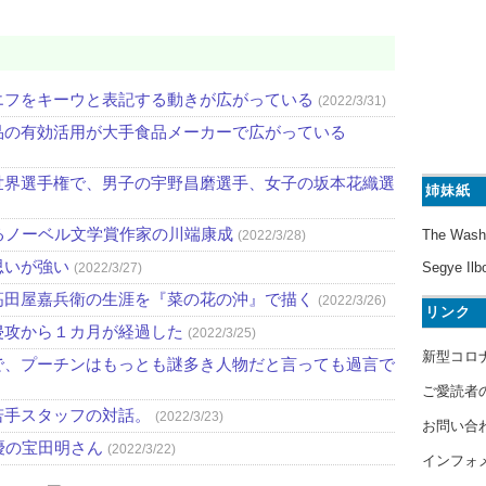
エフをキーウと表記する動きが広がっている
(2022/3/31)
品の有効活用が大手食品メーカーで広がっている
世界選手権で、男子の宇野昌磨選手、女子の坂本花織選
姉妹紙
るノーベル文学賞作家の川端康成
The Wash
(2022/3/28)
思いが強い
Segye Ilb
(2022/3/27)
高田屋嘉兵衛の生涯を『菜の花の沖』で描く
(2022/3/26)
リンク
侵攻から１カ月が経過した
(2022/3/25)
新型コロ
で、プーチンはもっとも謎多き人物だと言っても過言で
ご愛読者
若手スタッフの対話。
(2022/3/23)
お問い合
優の宝田明さん
(2022/3/22)
インフォ