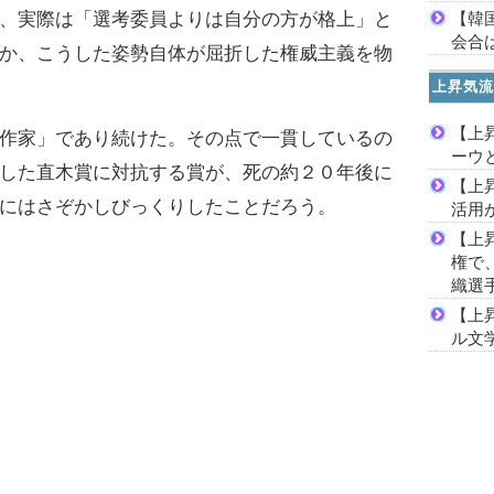
【韓
、実際は「選考委員よりは自分の方が格上」と
会合は
か、こうした姿勢自体が屈折した権威主義を物
上昇気流
【上
作家」であり続けた。その点で一貫しているの
ーウ
した直木賞に対抗する賞が、死の約２０年後に
【上
にはさぞかしびっくりしたことだろう。
活用
【上
権で
織選
【上
ル文