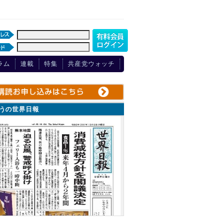
ラム
連載
特集
共産党ウォッチ
ょうの世界日報