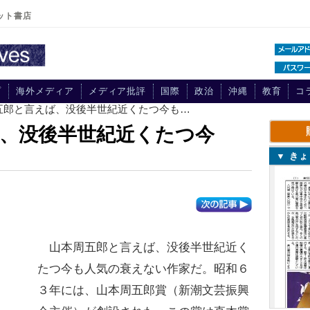
ット書店
プ
海外メディア
メディア批評
国際
政治
沖縄
教育
コ
周五郎と言えば、没後半世紀近くたつ今も…
、没後半世紀近くたつ今
▼ き
山本周五郎と言えば、没後半世紀近く
たつ今も人気の衰えない作家だ。昭和６
３年には、山本周五郎賞（新潮文芸振興